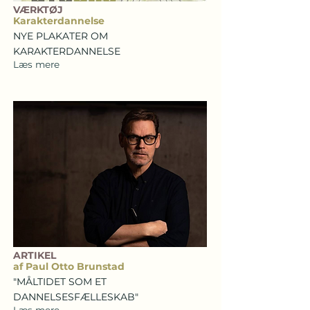
VÆRKTØJ
Karakterdannelse
NYE PLAKATER OM
KARAKTERDANNELSE
Læs mere
ARTIKEL
af Paul Otto Brunstad
"MÅLTIDET SOM ET
DANNELSESFÆLLESKAB"