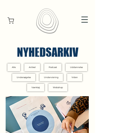
NYHEDSARKIV
Alle
Artikel
Podcast
Uddannelse
Undersøgelse
Undervisning
Viden
Værktøj
Webshop