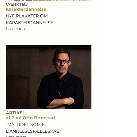
VÆRKTØJ
Karakterdannelse
NYE PLAKATER OM
KARAKTERDANNELSE
Læs mere
ARTIKEL
af Paul Otto Brunstad
"MÅLTIDET SOM ET
DANNELSESFÆLLESKAB"