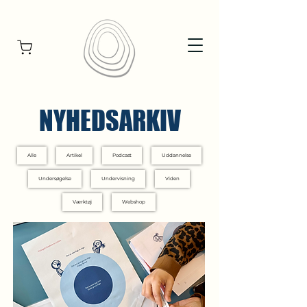
NYHEDSARKIV
Alle
Artikel
Podcast
Uddannelse
Undersøgelse
Undervisning
Viden
Værktøj
Webshop